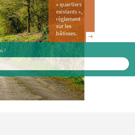
« quartiers
existants »,
règlement
sur les
bâtisses.