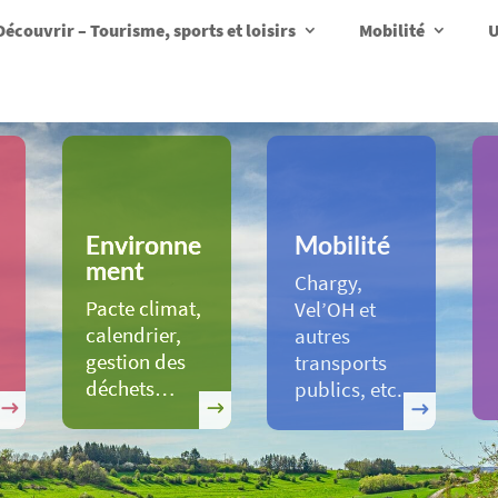
Découvrir – Tourisme, sports et loisirs
Mobilité
U
Environne
Mobilité
ment
Chargy,
Pacte climat,
Vel’OH et
calendrier,
autres
gestion des
transports
déchets…
publics, etc.