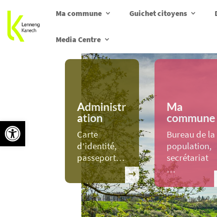
Ma commune
Guichet citoyens
Media Centre
Administr
Ma
ation
commune
Ouvrir la barre d’outils
Carte
Bureau de la
d’identité,
population,
passeport…
secrétariat
…