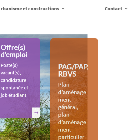
rbanisme et constructions
Contact
Offre(s)
d’emploi
Poste(s)
PAG/PAP,
vacant(s),
RBVS
candidature
Plan
spontanée et
d’aménage
job étudiant
ment
général,
plan
d’aménage
ment
particulier