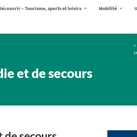
Découvrir – Tourisme, sports et loisirs
Mobilité
U
»
s
ie et de secours
t de secours