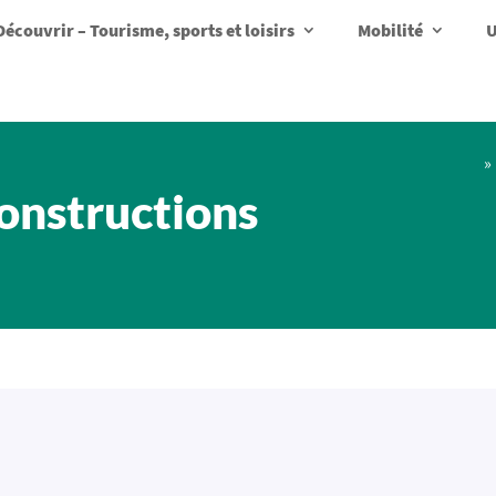
Découvrir – Tourisme, sports et loisirs
Mobilité
U
»
onstructions