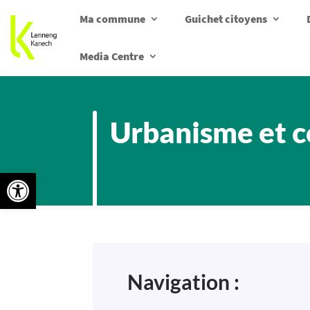
Ma commune
Guichet citoyens
Media Centre
Urbanisme et c
Ouvrir la barre d’outils
Navigation :