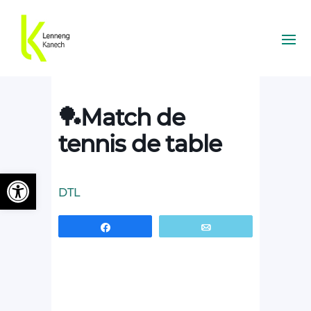
🏓Match de
tennis de table
Ouvrir la barre d’outils
DTL
Partagez
Email