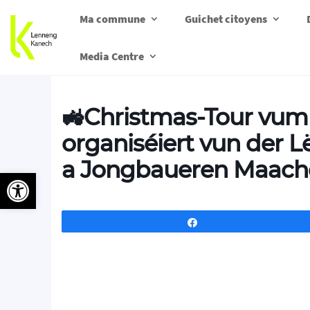
Ma commune
Guichet citoyens
Media Centre
🚜Christmas-Tour vum
organiséiert vun der 
a Jongbaueren Maacher 
Ouvrir la barre d’outils
Partagez