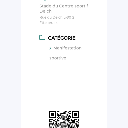
Stade du Centre sportif
Deich
Rue du Deich L-9012
Ettelbruck
CATÉGORIE
Manifestation
sportive