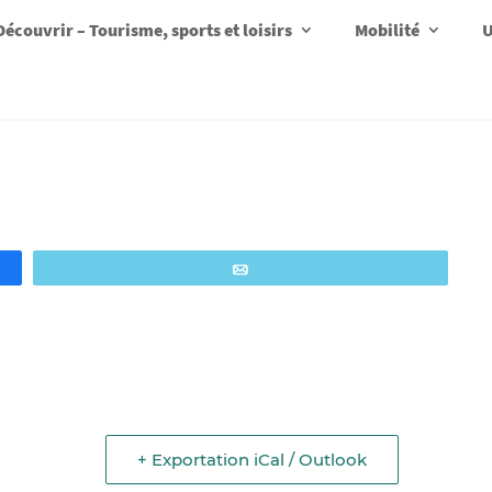
Découvrir – Tourisme, sports et loisirs
Mobilité
U
Email
+ Exportation iCal / Outlook