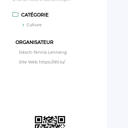
CATÉGORIE
Culture
ORGANISATEUR
Dësch-Tennis Lenneng
Site Web
https://dtl.lu/