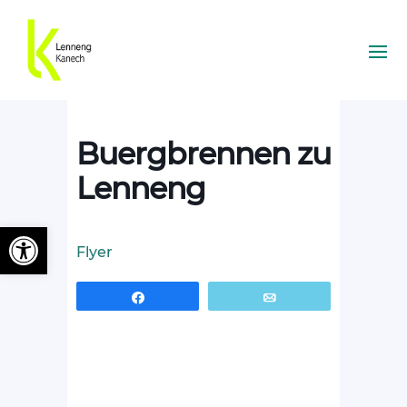
Buergbrennen zu
Lenneng
Ouvrir la barre d’outils
Flyer
Partagez
Email