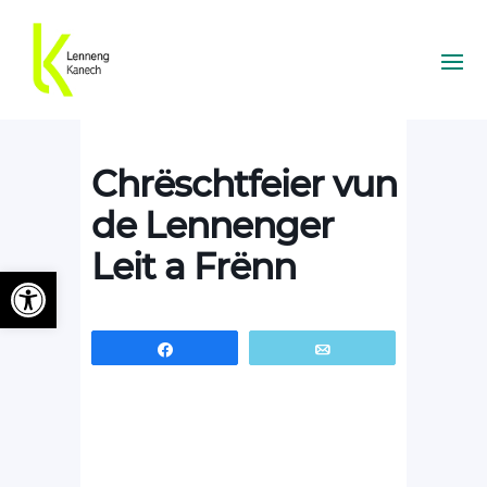
Chrëschtfeier vun
de Lennenger
Leit a Frënn
Ouvrir la barre d’outils
Partagez
Email