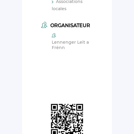
Associations
locales
ORGANISATEUR
Lennenger Leit a
Frënn