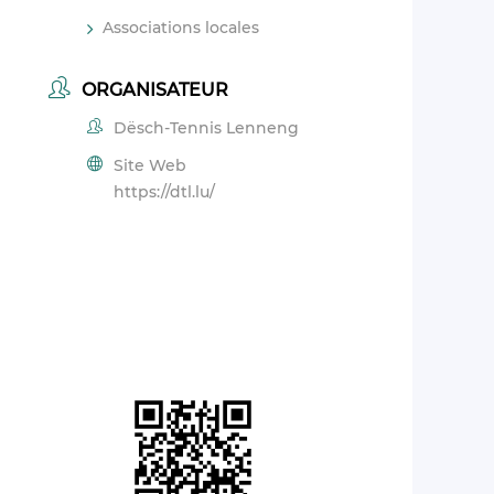
Associations locales
ORGANISATEUR
Dësch-Tennis Lenneng
Site Web
https://dtl.lu/