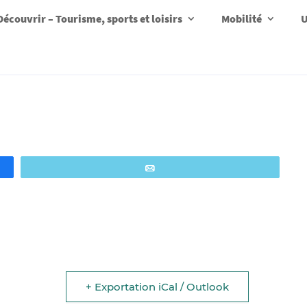
Découvrir – Tourisme, sports et loisirs
Mobilité
U
Email
+ Exportation iCal / Outlook