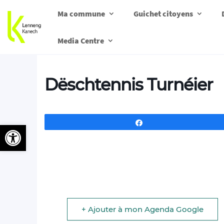
Ma commune
Guichet citoyens
Media Centre
Dëschtennis Turnéier
Partagez
Ouvrir la barre d’outils
+ Ajouter à mon Agenda Google