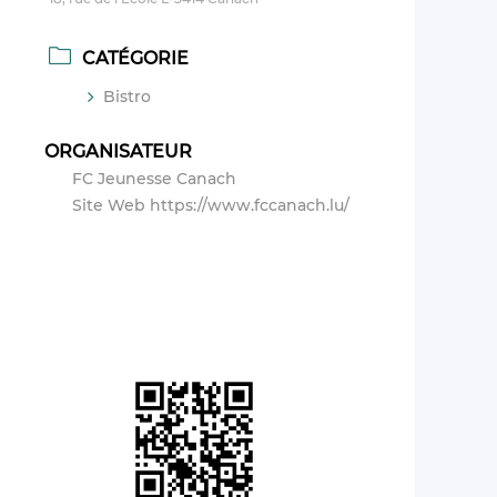
CATÉGORIE
Bistro
ORGANISATEUR
FC Jeunesse Canach
Site Web
https://www.fccanach.lu/