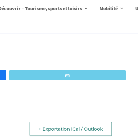
Découvrir – Tourisme, sports et loisirs
Mobilité
U
Email
+ Exportation iCal / Outlook