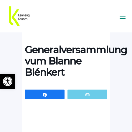
Generalversammlung
vum Blanne
Blénkert
Ouvrir la barre d’outils
Partagez
Email