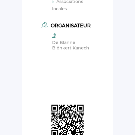
Associations
locales
ORGANISATEUR
De Blanne
Blénkert Kanech