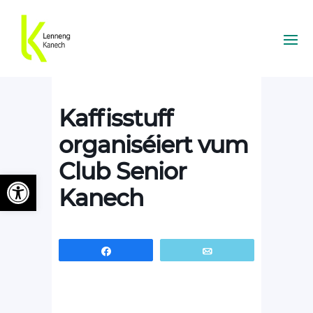
Kaffisstuff
organiséiert vum
Club Senior
Ouvrir la barre d’outils
Kanech
Partagez
Email