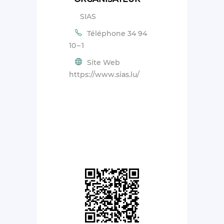
SIAS
Téléphone
34 94
10 – 1
Site Web
https://www.sias.lu/