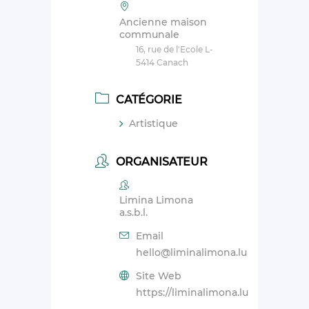
Ancienne maison
communale
16, rue de l'Ecole L-
5414 Canach
CATÉGORIE
Artistique
ORGANISATEUR
Limina Limona
a.s.b.l.
Email
hello@liminalimona.lu
Site Web
https://liminalimona.lu