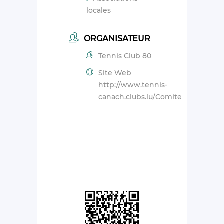
locales
ORGANISATEUR
Tennis Club 80
Site Web
http://www.tennis-
canach.clubs.lu/Comite.html