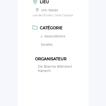
LIEU
Um Weier
rue de l'Ecole L-5414 Canach
CATÉGORIE
Associations
locales
ORGANISATEUR
De Blanne Blénkert
Kanech