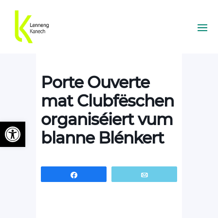
Porte Ouverte
mat Clubfëschen
organiséiert vum
Ouvrir la barre d’outils
blanne Blénkert
Partagez
Email