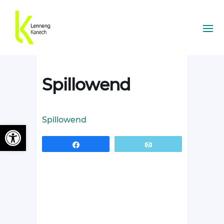
Spillowend
Spillowend
Ouvrir la barre d’outils
Partagez
Email