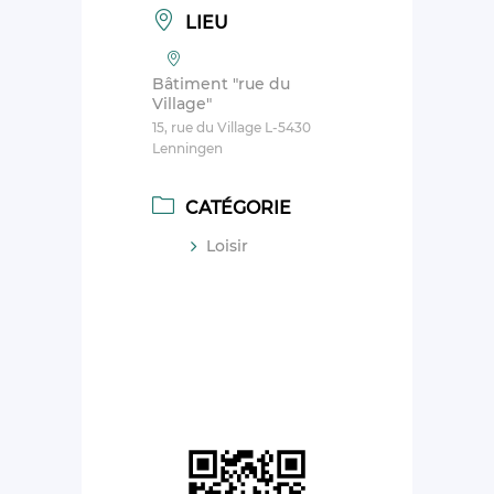
LIEU
Bâtiment "rue du
Village"
15, rue du Village L-5430
Lenningen
CATÉGORIE
Loisir