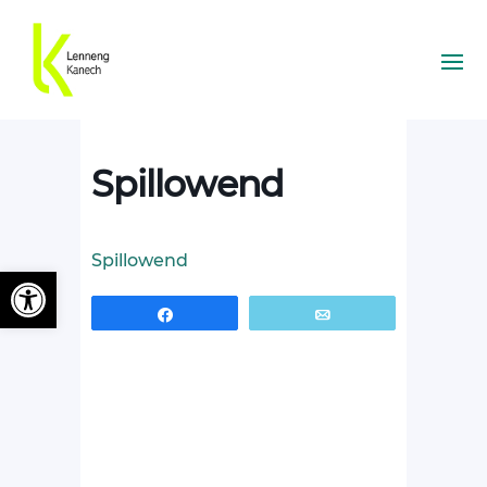
Spillowend
Spillowend
Ouvrir la barre d’outils
Partagez
Email