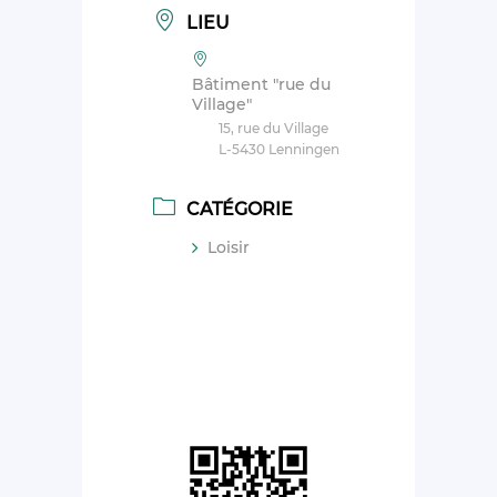
LIEU
Bâtiment "rue du
Village"
15, rue du Village
L-5430 Lenningen
CATÉGORIE
Loisir