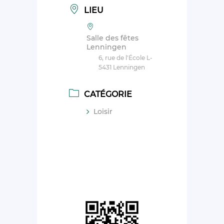
LIEU
Salle des fêtes
Lenningen
6, rue de l'École L-
5431 Lenningen
CATÉGORIE
Loisir