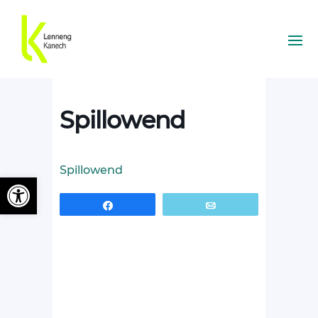
Spillowend
Spillowend
Ouvrir la barre d’outils
Partagez
Email