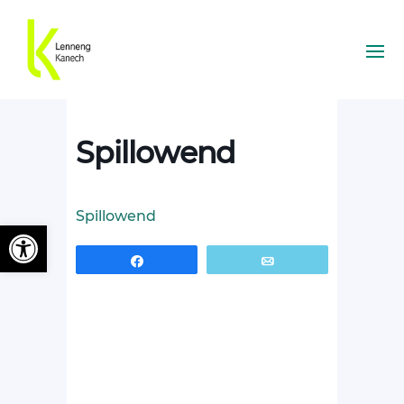
Spillowend
Spillowend
Ouvrir la barre d’outils
Partagez
Email