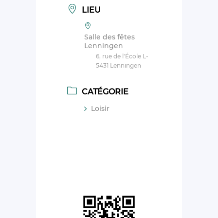
LIEU
Salle des fêtes
Lenningen
6, rue de l'École L-
5431 Lenningen
CATÉGORIE
Loisir