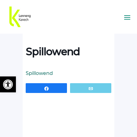
Spillowend
Spillowend
Ouvrir la barre d’outils
Partagez
Email