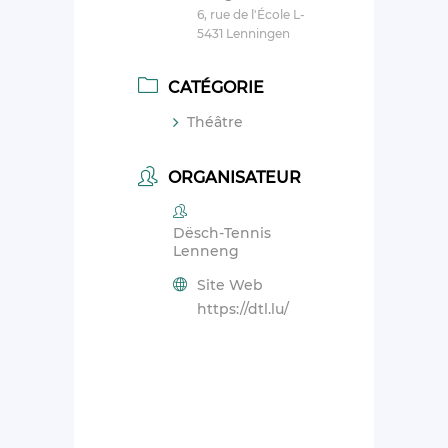
6, rue de l'École L-
5431 Lenningen
CATÉGORIE
Théâtre
ORGANISATEUR
Dësch-Tennis
Lenneng
Site Web
https://dtl.lu/