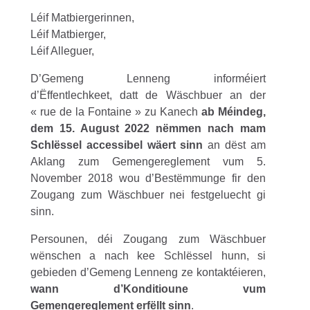
Léif Matbiergerinnen,
Léif Matbierger,
Léif Alleguer,
D’Gemeng Lenneng informéiert
d’Ëffentlechkeet, datt de Wäschbuer an der
« rue de la Fontaine » zu Kanech
ab Méindeg,
dem 15. August 2022 nëmmen nach mam
Schlëssel accessibel wäert sinn
an dëst am
Aklang zum Gemengereglement vum 5.
November 2018 wou d’Bestëmmunge fir den
Zougang zum Wäschbuer nei festgeluecht gi
sinn.
Persounen, déi Zougang zum Wäschbuer
wënschen a nach kee Schlëssel hunn, si
gebieden d’Gemeng Lenneng ze kontaktéieren,
wann d’Konditioune vum
Gemengereglement erfëllt sinn
.