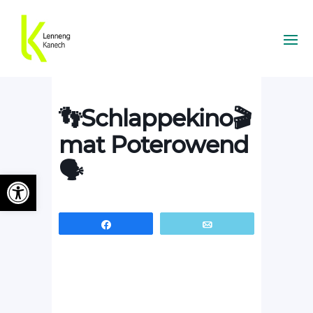
👣Schlappekino🎬
mat Poterowend
🗣️
Ouvrir la barre d’outils
Partagez
Email