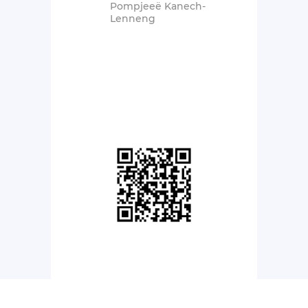
Pompjeeë Kanech-
Lenneng