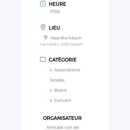
HEURE
17:00
LIEU
Haardterbësch
rue Hardt L-5415 Canach
CATÉGORIE
Associations
locales
Bistro
Concert
ORGANISATEUR
Amicale vun de