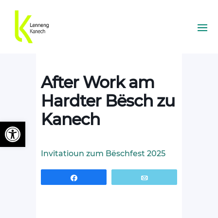
After Work am
Hardter Bësch zu
Kanech
Ouvrir la barre d’outils
Invitatioun zum Bëschfest 2025
Partagez
Email