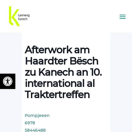
Afterwork am
Haardter Bësch
zu Kanech an 10.
Ouvrir la barre d’outils
international al
Traktertreffen
Pompjeeen
6978
58446488