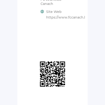
Canach
Site Web
https://www.fccanach.lu/