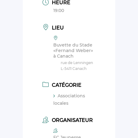
HEURE
19:00
LIEU
Buvette du Stade
«Fernand Weber»
à Canach
rue de Lenningen
L-5411 Canach
CATÉGORIE
Associations
locales
ORGANISATEUR
FC Jeunesse