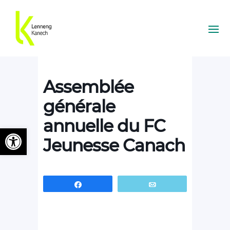
Assemblée
générale
annuelle du FC
Ouvrir la barre d’outils
Jeunesse Canach
Partagez
Email