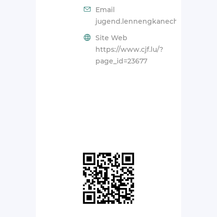
Email
jugend.lennengkanech@cjf.lu
Site Web
https://www.cjf.lu/?
page_id=23677