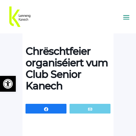
Chrëschtfeier
organiséiert vum
Club Senior
Ouvrir la barre d’outils
Kanech
Partagez
Email