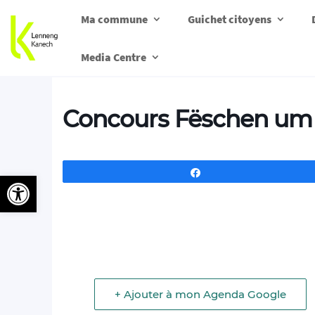
Ma commune
Guichet citoyens
Media Centre
Concours Fëschen um
Partagez
Ouvrir la barre d’outils
+ Ajouter à mon Agenda Google