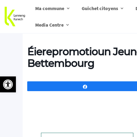
Ma commune
Guichet citoyens
Media Centre
Éierepromotioun Jeun
Bettembourg
Ouvrir la barre d’outils
Partagez