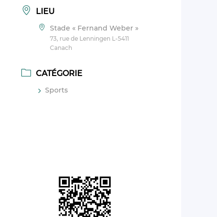
LIEU
Stade « Fernand Weber »
73, rue de Lenningen L-5411
Canach
CATÉGORIE
Sports