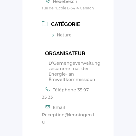
Hexebësch
rue de l'École L-5414 Canach
CATÉGORIE
Nature
ORGANISATEUR
D‘Gemengeverwaltung
zesumme mat der
Energie- an
Ëmweltkommissioun
Téléphone
35 97
35 33
Email
Reception@lenningen.l
u