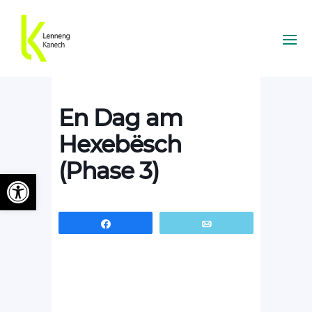
En Dag am
Hexebësch
(Phase 3)
Ouvrir la barre d’outils
Partagez
Email