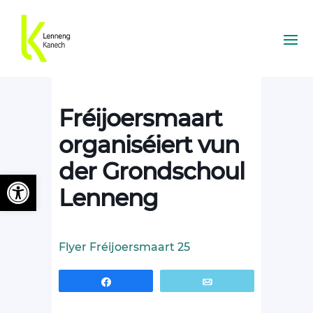
Fréijoersmaart
organiséiert vun
der Grondschoul
Ouvrir la barre d’outils
Lenneng
Flyer Fréijoersmaart 25
Partagez
Email