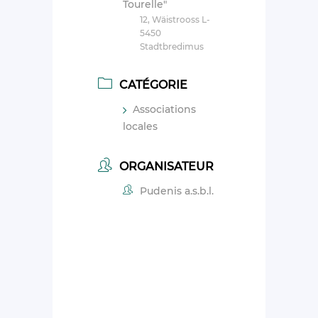
Tourelle"
12, Wäistrooss L-
5450
Stadtbredimus
CATÉGORIE
Associations
locales
ORGANISATEUR
Pudenis a.s.b.l.