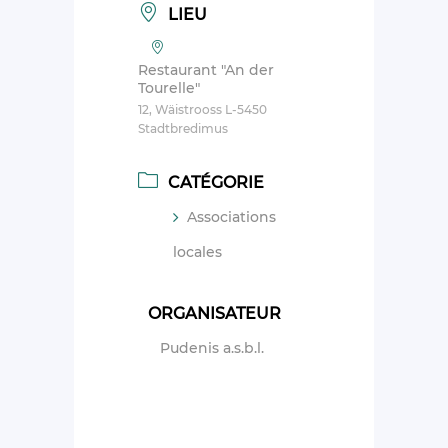
LIEU
Restaurant "An der
Tourelle"
12, Wäistrooss L-5450
Stadtbredimus
CATÉGORIE
Associations
locales
ORGANISATEUR
Pudenis a.s.b.l.