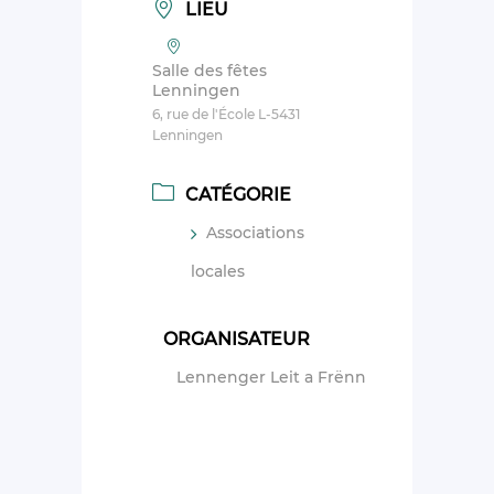
LIEU
Salle des fêtes
Lenningen
6, rue de l'École L-5431
Lenningen
CATÉGORIE
Associations
locales
ORGANISATEUR
Lennenger Leit a Frënn