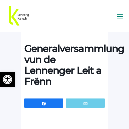
Generalversammlung
vun de
Lennenger Leit a
Ouvrir la barre d’outils
Frënn
Partagez
Email