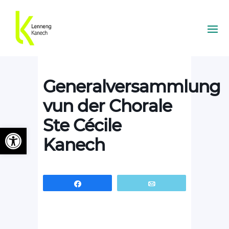
Generalversammlung
vun der Chorale
Ste Cécile
Ouvrir la barre d’outils
Kanech
Partagez
Email