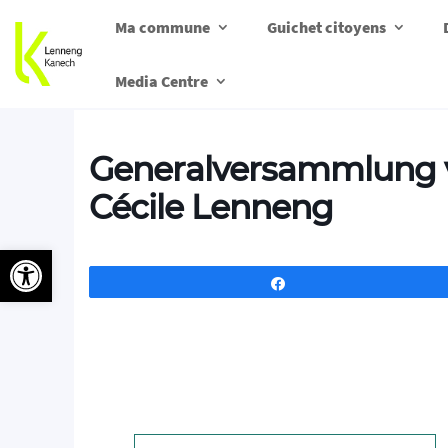
Ma commune
Guichet citoyens
Media Centre
Generalversammlung v
Cécile Lenneng
Ouvrir la barre d’outils
Partagez