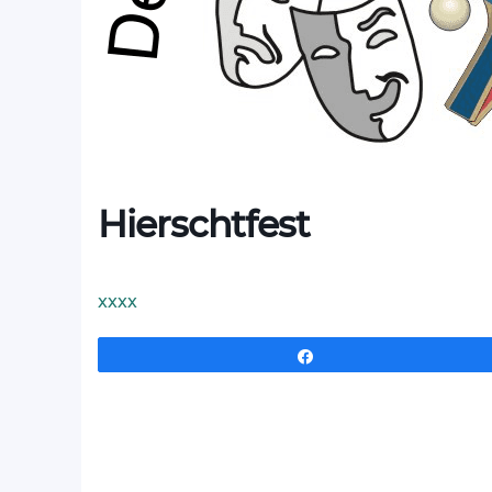
Hierschtfest
xxxx
Partagez