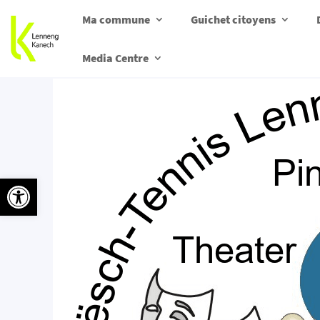
Ma commune
Guichet citoyens
Media Centre
Ouvrir la barre d’outils