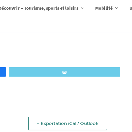
Découvrir – Tourisme, sports et loisirs
Mobilité
U
Email
+ Exportation iCal / Outlook