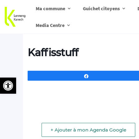
Ma commune
Guichet citoyens
Media Centre
Kaffisstuff
Partagez
Ouvrir la barre d’outils
+ Ajouter à mon Agenda Google