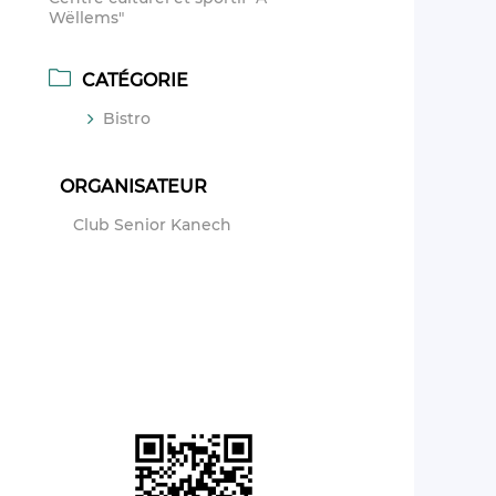
Wëllems"
CATÉGORIE
Bistro
ORGANISATEUR
Club Senior Kanech