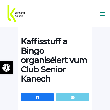
Kaffisstuff a
Bingo
organiséiert vum
Ouvrir la barre d’outils
Club Senior
Kanech
Partagez
Email