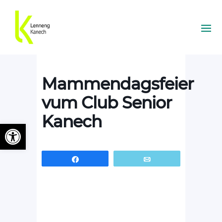
Mammendagsfeier
vum Club Senior
Kanech
Ouvrir la barre d’outils
Partagez
Email