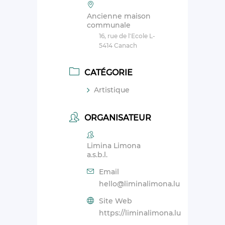
Ancienne maison
communale
16, rue de l'Ecole L-
5414 Canach
CATÉGORIE
Artistique
ORGANISATEUR
Limina Limona
a.s.b.l.
Email
hello@liminalimona.lu
Site Web
https://liminalimona.lu