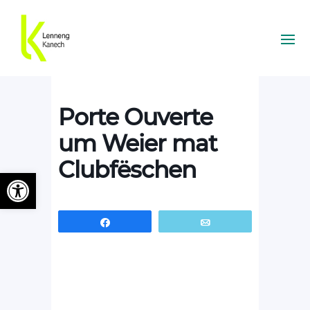
Porte Ouverte
um Weier mat
Clubfëschen
Ouvrir la barre d’outils
Partagez
Email