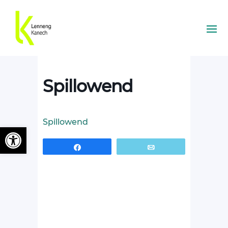
Spillowend
Spillowend
Ouvrir la barre d’outils
Partagez
Email