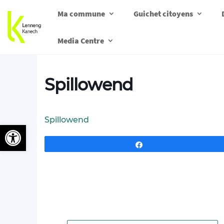
Ma commune
Guichet citoyens
Media Centre
Spillowend
Spillowend
Ouvrir la barre d’outils
Partagez