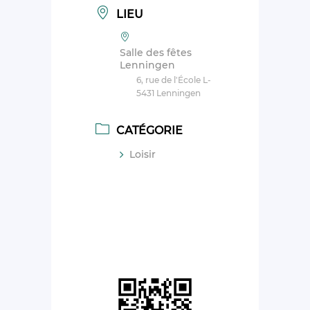
LIEU
Salle des fêtes
Lenningen
6, rue de l'École L-
5431 Lenningen
CATÉGORIE
Loisir