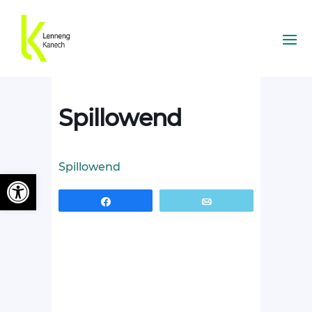
Spillowend
Spillowend
Ouvrir la barre d’outils
Partagez
Email